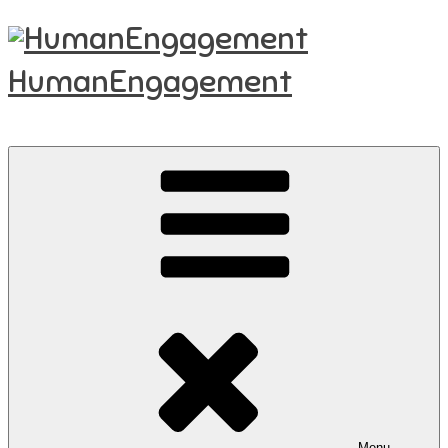
Videre
til
indhold
HumanEngagement
..ser potentialet i mennesker
Menu