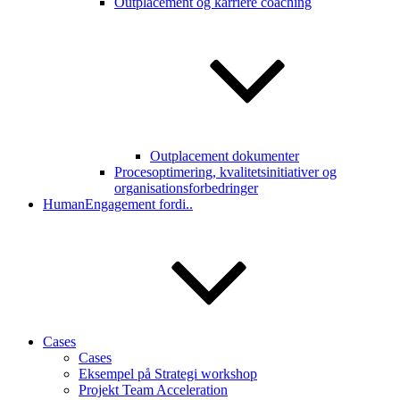
Outplacement og karriere coaching
Outplacement dokumenter
Procesoptimering, kvalitetsinitiativer og
organisationsforbedringer
HumanEngagement fordi..
Cases
Cases
Eksempel på Strategi workshop
Projekt Team Acceleration