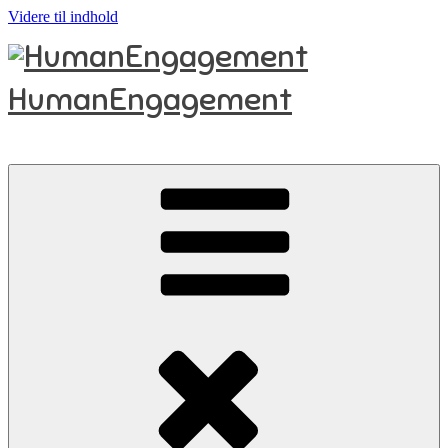
Videre til indhold
HumanEngagement
..ser potentialet i mennesker