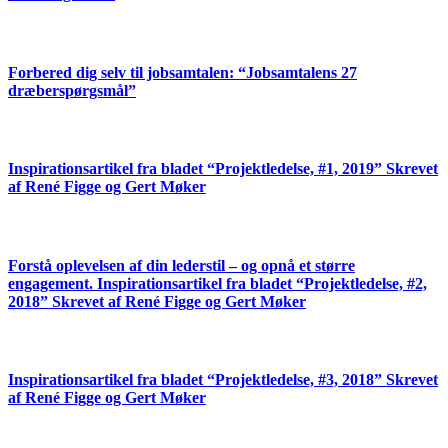
Forbered dig selv til jobsamtalen: “Jobsamtalens 27
dræberspørgsmål”
Inspirationsartikel fra bladet “Projektledelse, #1, 2019” Skrevet
af René Figge og Gert Møker
Forstå oplevelsen af din lederstil – og opnå et større
engagement. Inspirationsartikel fra bladet “Projektledelse, #2,
2018” Skrevet af René Figge og Gert Møker
Inspirationsartikel fra bladet “Projektledelse, #3, 2018” Skrevet
af René Figge og Gert Møker