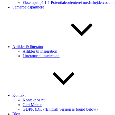
Eksempel på 1-1 Potentialeorienteret medarbejdercoachi
Samarbejdspartnere
Artikler & litteratur
Artikler til inspiration
Litteratur til inspiration
Kontakt
Kontakt os nu
Gert Møker
GDPR (DK) (English version is found below)
Blog