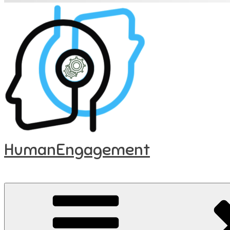
HumanEngagement
..ser potentialet i mennesker