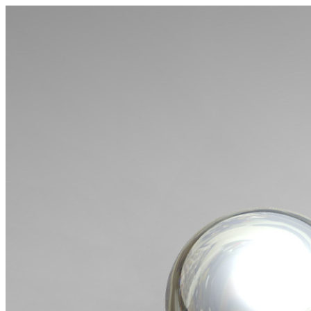
Videre
til
indhold