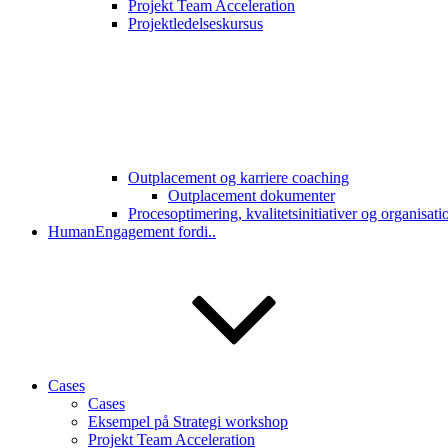
Projekt Team Acceleration
Projektledelseskursus
Outplacement og karriere coaching
Outplacement dokumenter
Procesoptimering, kvalitetsinitiativer og organisat
HumanEngagement fordi..
Cases
Cases
Eksempel på Strategi workshop
Projekt Team Acceleration